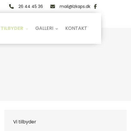
26 44 45 36
mail@lzkaps.dk
 TILBYDER
GALLERI
KONTAKT
Vi tilbyder