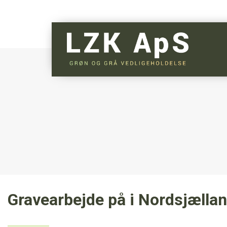
Gå
til
hovedindhold
Gravearbejde på i Nordsjælla