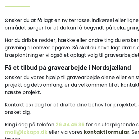
Ønsker du at få lagt en ny terrasse, indkørsel eller lign
området sørger for at du kan få begyndt på belægning
Har du drilske rødder, hække eller andre ting du ønsker a
gravning til enhver opgave. Så skal du have lagt dræn
træplantning er vi også et oplagt valg til gravearbejdet
Få et tilbud på gravearbejde i Nordsjælland
Ønsker du vores hjælp til gravearbejde alene eller en 
projekt og dets omfang, er du velkommen til at kontakte 
næste projekt.
Kontakt os i dag for at drøfte dine behov for projekte
ønsket dig.
Ring i dag på telefon
26 44 45 36
for en uforpligtende s
mail@lzkaps.dk
eller via vores
kontaktformular
. S