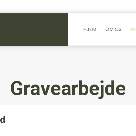
HJEM
OM OS
VI
Gravearbejde
nd